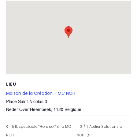
LIEU
Maison de la Création – MC NOH
Place Saint-Nicolas 3
Neder-Over-Heembeek
,
1120
Belgique
11/11, spectacle “Hors sol” à la MC
21/11, Atelier Solutions à
NOH
NOH.