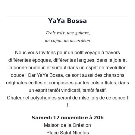
𝗬𝗮𝗬𝗮 𝗕𝗼𝘀𝘀𝗮
𝑇𝑟𝑜𝑖𝑠 𝑣𝑜𝑖𝑥, 𝑢𝑛𝑒 𝑔𝑢𝑖𝑡𝑎𝑟𝑒,
𝑢𝑛 𝑐𝑎𝑗𝑜𝑛, 𝑢𝑛 𝑎𝑐𝑐𝑜𝑟𝑑𝑒́𝑜𝑛
Nous vous invitons pour un petit voyage à travers
différentes époques, différentes langues, dans la joie et
la bonne humeur, et surtout dans un esprit de révolution
douce ! Car YaYa Bossa, ce sont aussi des chansons
originales écrites et composées par les trois artistes, dans
un esprit tantôt vindicatif, tantôt festif.
Chaleur et polyphonies seront de mise lors de ce concert
!
𝗦𝗮𝗺𝗲𝗱𝗶 𝟭𝟮 𝗻𝗼𝘃𝗲𝗺𝗯𝗿𝗲 𝗮̀ 𝟮𝟬𝗵
Maison de la Création
Place Saint-Nicolas