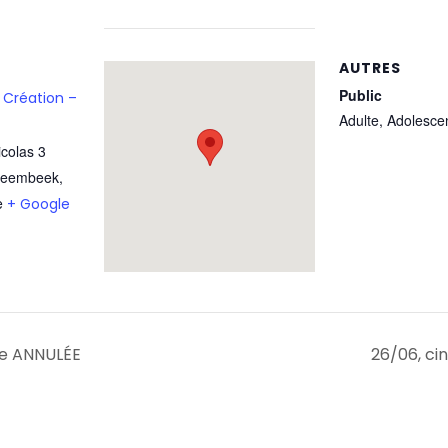
AUTRES
Public
 Création –
Adulte, Adolesce
icolas 3
Heembeek
,
e
+ Google
re ANNULÉE
26/06, ci