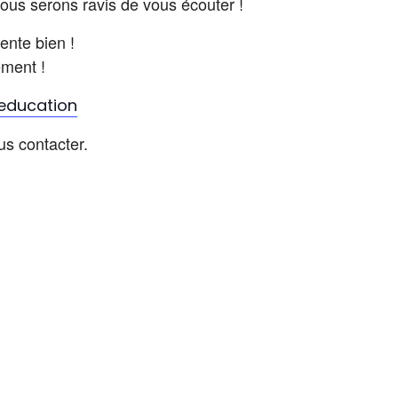
nous serons ravis de vous écouter !
ente bien !
ement !
.education
us contacter.