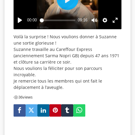
Play
00:00
09:16
Play
Mute
Settings
Enter
fullscreen
Voilà la surprise ! Nous voulions donner à Suzanne
une sortie glorieuse !
Suzanne travaille au Careffour Express
(anciennement Sarma Nopri GB) depuis 47 ans 1971
et clôture sa carrière ce soir.
Nous voulions la féliciter pour son parcours
incroyable.
Je remercie tous les membres qui ont fait le
déplacement à l’aveugle.
36
views