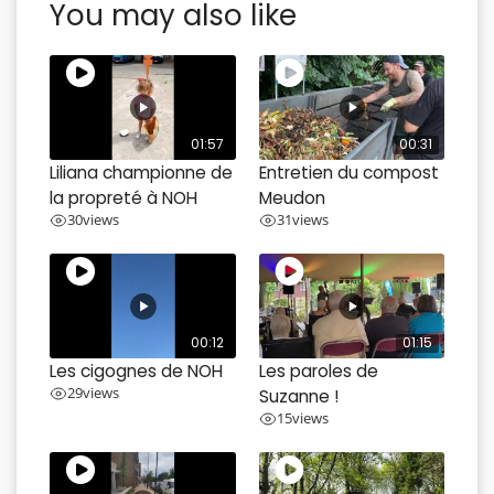
You may also like
01:57
00:31
Liliana championne de
Entretien du compost
la propreté à NOH
Meudon
30
views
31
views
00:12
01:15
Les cigognes de NOH
Les paroles de
29
views
Suzanne !
15
views