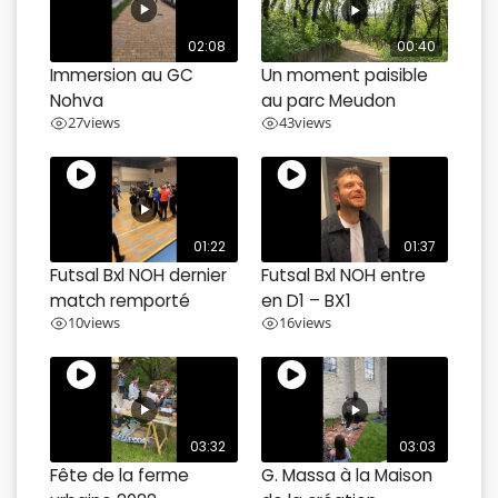
02:08
00:40
Immersion au GC
Un moment paisible
Nohva
au parc Meudon
27
views
43
views
01:22
01:37
Futsal Bxl NOH dernier
Futsal Bxl NOH entre
match remporté
en D1 – BX1
10
views
16
views
03:32
03:03
Fête de la ferme
G. Massa à la Maison