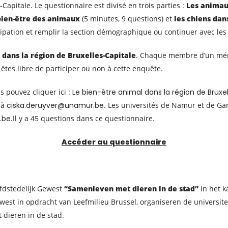
apitale. Le questionnaire est divisé en trois parties :
Les animau
 bien-être des animaux
(5 minutes, 9 questions) et
les chiens dans
cipation et remplir la section démographique ou continuer avec les 
 dans la région de Bruxelles-Capitale
. Chaque membre d’un mén
tes libre de participer ou non à cette enquête.
s pouvez cliquer ici :
Le bien-être animal dans la région de Bruxell
 à
ciska.deruyver@unamur.be
. Les universités de Namur et de Ga
.be
.Il y a 45 questions dans ce questionnaire.
Accéder au questionnaire
ofdstedelijk Gewest
“Samenleven met dieren in de stad”
In het k
gewest in opdracht van Leefmilieu Brussel, organiseren de univer
 dieren in de stad.