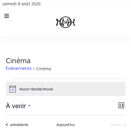
samedi 8 août 2026
Cinéma
Évènements
Cinéma
Évènements
Aucun résultat trouvé.
Notice
Nav
Nav
À venir
Liste
de
par
Sélectionnez
vue
con
une
Év
Évènements
précédents
Aujourd’hui
Évènements
suivants
date.