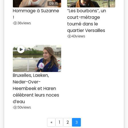
09:16
Hommage à Suzanne
“Les bourbons”, un
!
court-métrage
36
views
tourné dans le
quartier Versailles
43
views
Bruxelles, Laeken,
Neder-Over-
Heembeek et Haren
célèbrent leurs noces
d’eau
50
views
«
1
2
3