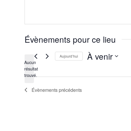
Évènements pour ce lieu
À venir
Aujourd’hui
Aucun
Sélectionnez
résultat
Notice
une
trouvé.
date.
Évènements
précédents