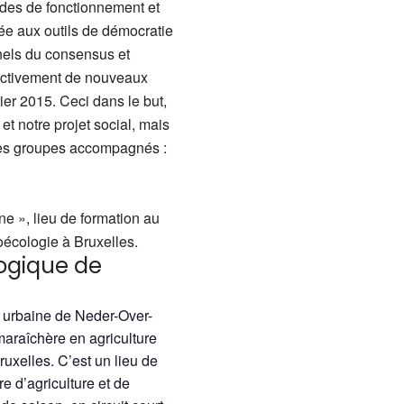
odes de fonctionnement et
ée aux outils de démocratie
nels du consensus et
ectivement de nouveaux
rier 2015. Ceci dans le but,
t notre projet social, mais
 les groupes accompagnés :
ne », lieu de formation au
oécologie à Bruxelles.
ogique de
e urbaine de Neder-Over-
maraîchère en agriculture
uxelles. C’est un lieu de
e d’agriculture et de