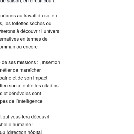
de saison, en circuit court,
rfaces au travail du sol en
, les toilettes sèches ou
viterons à découvrir l’univers
ernatives en termes de
n commun ou encore
de ses missions : , insertion
 métier de maraîcher,
urbaine et de son impact
ien social entre les citadins
es et bénévoles sont
pes de l’intelligence
et qui vous fera découvrir
échelle humaine !
3 (direction hôpital