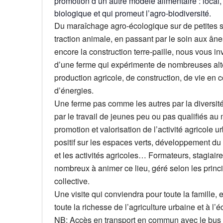
promotion d’un autre modèle alimentaire : local, 
biologique et qui promeut l’agro-biodiversité.
Du maraîchage agro-écologique sur de petites su
traction animale, en passant par le soin aux ânes
encore la construction terre-paille, nous vous in
d’une ferme qui expérimente de nombreuses alt
production agricole, de construction, de vie e
d’énergies.
Une ferme pas comme les autres par la diversité 
par le travail de jeunes peu ou pas qualifiés au
promotion et valorisation de l’activité agricole 
positif sur les espaces verts, développement du l
et les activités agricoles… Formateurs, stagiair
nombreux à animer ce lieu, géré selon les princi
collective.
Une visite qui conviendra pour toute la famille, 
toute la richesse de l’agriculture urbaine et à l’
NB: Accès en transport en commun avec le bus 5