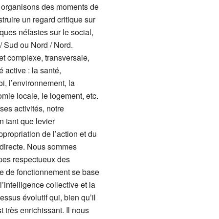
us organisons des moments de
truire un regard critique sur
ques néfastes sur le social,
 / Sud ou Nord / Nord.
 et complexe, transversale,
 active : la santé,
oi, l’environnement, la
omie locale, le logement, etc.
es activités, notre
n tant que levier
ppropriation de l’action et du
e directe. Nous sommes
pes respectueux des
de de fonctionnement se base
’intelligence collective et la
ssus évolutif qui, bien qu’il
 très enrichissant. Il nous