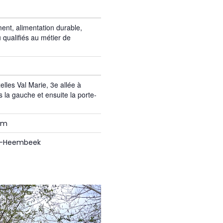
ment, alimentation durable,
u qualifiés au métier de
lles Val Marie, 3e allée à
s la gauche et ensuite la porte-
om
er-Heembeek