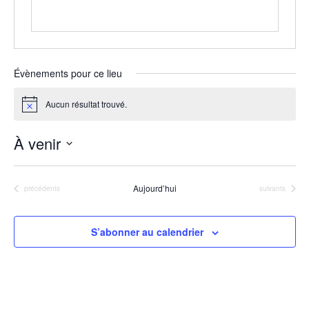
Évènements pour ce lieu
Aucun résultat trouvé.
Notice
À venir
Sélectionnez
une
Aujourd’hui
Évènements
Évènements
précédents
suivants
date.
S’abonner au calendrier