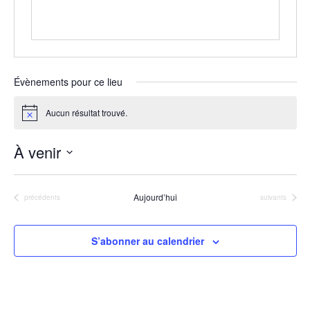
Évènements pour ce lieu
Aucun résultat trouvé.
Notice
À venir
Sélectionnez
une
Aujourd’hui
Évènements
Évènements
précédents
suivants
date.
S’abonner au calendrier