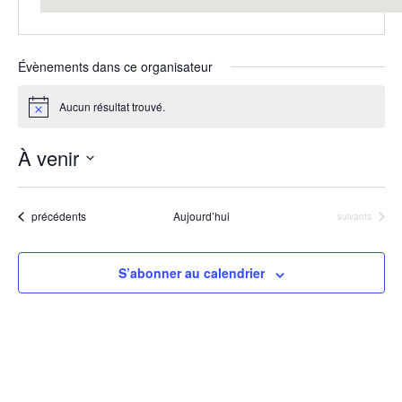
Évènements dans ce organisateur
Aucun résultat trouvé.
Notice
À venir
Sélectionnez
une
Évènements
précédents
Aujourd’hui
Évènements
suivants
date.
S’abonner au calendrier