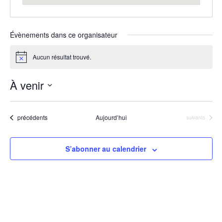
Évènements dans ce organisateur
Aucun résultat trouvé.
Notice
À venir
Sélectionnez
une
Évènements
précédents
Aujourd’hui
Évènements
suivants
date.
S’abonner au calendrier