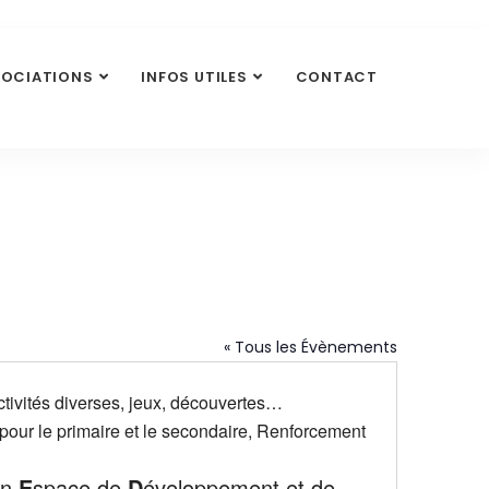
SOCIATIONS
INFOS UTILES
CONTACT
« Tous les Évènements
ctivités diverses, jeux, découvertes…
 pour le primaire et le secondaire, Renforcement
un
E
space de
D
éveloppement et de