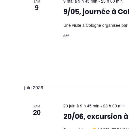
9 mai à 9 h 45 min
-
23 h 00 min
SAM
9
9/05, journée à C
Une visite à Cologne organisée par 
35€
juin 2026
20 juin à 9 h 45 min
-
23 h 00 min
SAM
20
20/06, excursion 