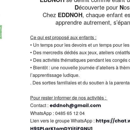
D
écouverte pour
N
o
Chez
EDDNOH
, chaque enfant es
apprendre autrement, s’épano
Ce qui est proposé aux enfants :
• Un temps pour les devoirs et un temps pour les a
• Des mercredis dédiés aux jeux, ateliers créatif
• Des activités thématiques pendant les congés 
• Bientôt : une nouvelle journée d’ateliers à thè
l’apprentissage ludique.
. Des sorties familiales et du soutien à la parental
Pour rester informer de nos activités :
Contact :
eddnoh@gmail.com
WhatsApp : 0485 65 12 04
Lien vers le groupe WhatsApp :
https://chat
H9SPLarKtomDYIitjFGNU1