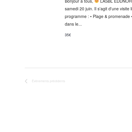
Bonjour à tous,
L’ASBL EDDNOH or
samedi 20 juin. Il s'agit d'une visite
programme : • Plage & promenade •
dans le...
35€
Évènements
précédents