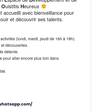
s
O
uistitis
H
eureux
t accueilli avec bienveillance pour
uir et découvrir ses talents.
ctivités (lundi, mardi, jeudi de 16h à 18h).
s et découvertes.
de détente.
me pour aller encore plus loin dans
ité.
.whatsapp.com/