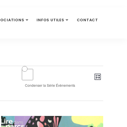
SOCIATIONS
INFOS UTILES
CONTACT
Navigat
Navigati
Liste
de
par
Condenser la Série Évènements
vues
consult
Évènem