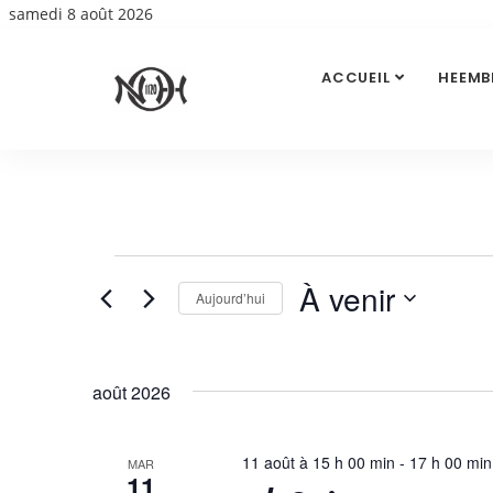
samedi 8 août 2026
ACCUEIL
HEEMB
Évènements
À venir
Aujourd’hui
Sélectionnez
une
date.
août 2026
11 août à 15 h 00 min
-
17 h 00 min
MAR
11